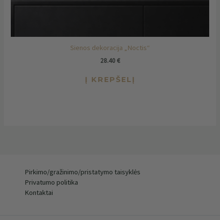
Sienos dekoracija „Noctis“
28.40
€
Į KREPŠELĮ
Pirkimo/gražinimo/pristatymo taisyklės
Privatumo politika
Kontaktai