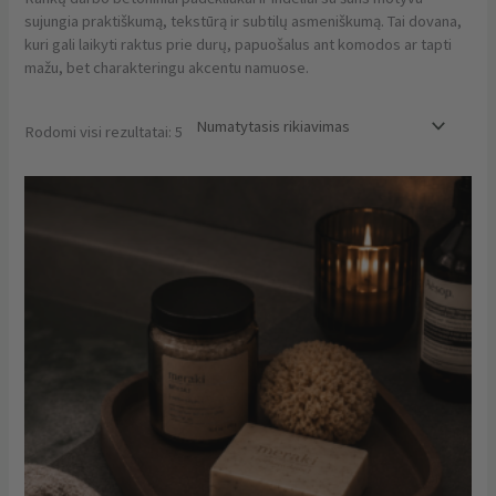
sujungia praktiškumą, tekstūrą ir subtilų asmeniškumą. Tai dovana,
kuri gali laikyti raktus prie durų, papuošalus ant komodos ar tapti
mažu, bet charakteringu akcentu namuose.
Rodomi visi rezultatai: 5
This
product
has
multiple
variants.
The
options
may
be
chosen
on
the
product
page