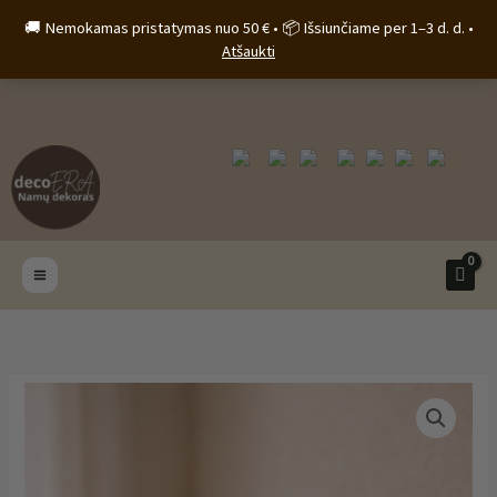
Pereiti
🚚 Nemokamas pristatymas nuo 50 € • 📦 Išsiunčiame per 1–3 d. d. •
prie
Atšaukti
turinio
produkto
kiekis:
Vaza
„Halo“