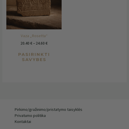
variants.
The
options
may
be
chosen
Vaza „Rosetta“
on
the
20.40
€
–
24.60
€
product
PASIRINKTI
page
SAVYBES
Pirkimo/gražinimo/pristatymo taisyklės
Privatumo politika
Kontaktai