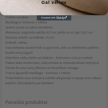
atspalviais subtiliai dera su blizgia stiklo kolbele, kurioje puikiai
Gal vėliau
atrodys tiek džiovintos, tiek gyvos gėlės ar dekoratyvinės šakelės.
Prekės savybės:
Medžiagos: betonas + stiklas
Spalva: juoda su aukso detalėmis
Matmenys: pagrindo aukštis 8,5 cm, plotis 4 cm, ilgis 16,7 cm
Bendras aukštis su kolbele: 15 cm
Kolbelė: stiklas
Vaza tinkama naudoti tiek su gyvomis, tiek su dirbtinėmis gėlėmis
Kodėl verta įsigyti?
Išskirtinis rankų darbo produktas – kiekviena vaza yra unikali
Puikiai tinka moderniam, industriniam ar minimalistiniam interjerui
Tobula dovana namų šiltumui ar kūrybiškam draugui
Tvari ir ilgaamžė medžiaga – betonas + stiklas
Praturtinkite savo interjerą subtilia elegancija ir nepaprastu stiliaus
pojūčiu. Užsisakykite jau šiandien!
Panašūs produktai