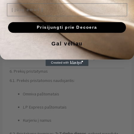
4.3. Pirkėjas privalo sumokėti už prekes ir priimti jas šiose
[ jūsų email ]
taisyklėse numatyta tvarka.
5. Prekių kainos ir mokėjimo tvarka
Prisijungti prie Decoera
5.1. Visos kainos nurodytos eurais.
5.2. Prie užsakymo sumos gali būti pridėtas pristatymo
Gal vėliau
mokestis.
5.3. Atsiskaityti galima naudojantis Paysera mokėjimų platforma,
bankinėmis kortelėmis ar elektronine bankininkyste.
6. Prekių pristatymas
6.1. Prekės pristatomos naudojantis:
Omniva paštomatais
LP Express paštomatais
Kurjeriu į namus
6.2. Pristatymo terminas:
2–7 darbo dienos
, nebent nurodyta