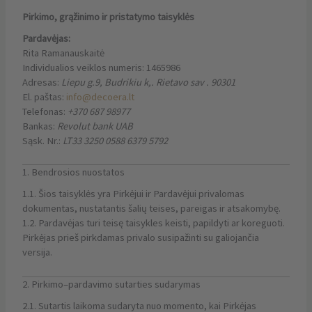
Pirkimo, grąžinimo ir pristatymo taisyklės
Pardavėjas:
Rita Ramanauskaitė
Individualios veiklos numeris: 1465986
Adresas:
Liepu g.9, Budrikiu k,. Rietavo sav . 90301
El. paštas:
info@decoera.lt
Telefonas:
+370 687 98977
Bankas:
Revolut bank UAB
Sąsk. Nr.:
LT33 3250 0588 6379 5792
1. Bendrosios nuostatos
1.1. Šios taisyklės yra Pirkėjui ir Pardavėjui privalomas
dokumentas, nustatantis šalių teises, pareigas ir atsakomybę.
1.2. Pardavėjas turi teisę taisykles keisti, papildyti ar koreguoti.
Pirkėjas prieš pirkdamas privalo susipažinti su galiojančia
versija.
2. Pirkimo–pardavimo sutarties sudarymas
2.1. Sutartis laikoma sudaryta nuo momento, kai Pirkėjas