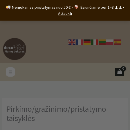
Pereiti
Nemokamas pristatymas nuo 50 € •
Išsiunčiame per 1–3 d. d. •
prie
Atšaukti
turinio
Pirkimo/gražinimo/pristatymo
taisyklės