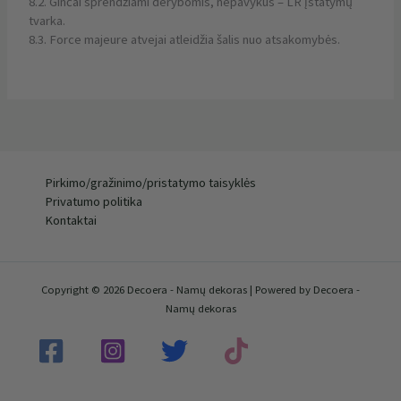
8.2. Ginčai sprendžiami derybomis, nepavykus – LR įstatymų
tvarka.
8.3. Force majeure atvejai atleidžia šalis nuo atsakomybės.
Pirkimo/gražinimo/pristatymo taisyklės
Privatumo politika
Kontaktai
Copyright © 2026 Decoera - Namų dekoras | Powered by Decoera -
Namų dekoras