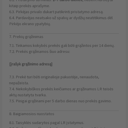
kitaip prekės aprašyme.
6.3. Pirkėjas privalo dukart patikrinti pristatymo adresą.
6.4. Pardavėjas neatsako už spalvų ar dydžių neatitikimus dėl
Pirkėjo ekrano ypatybių.
7. Prekių grąžinimas
7.1. Tinkamos kokybės prekės gali būti grąžintos per 14 dienų.
7.2. Prekės grąžinamos šiuo adresu:
[įrašyk grąžinimo adresą]
7.3. Prekė turi būti originalioje pakuotėje, nenaudota,
nepažeista.
7.4. Nekokybiškos prekės keičiamos ar grąžinamos LR teisės
aktų nustatyta tvarka.
7.5. Pinigai grąžinami per 5 darbo dienas nuo prekės gavimo.
8. Baigiamosios nuostatos
8.1. Taisyklės sudarytos pagal LR įstatymus.