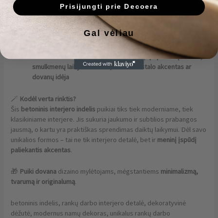
Kiekvienas gaminys –
unikalus ir rankų darbo
, todėl nėra
Prisijungti prie Decoera
dviejų visiškai vienodų
Gal vėliau
Matmenys:
aukštis – 9,5 cm, skersmuo – 7,5 cm
Funkcionalus ir dekoratyvus – tinka kaip
papuošalų dėžutė,
smulkmenų laikymo indelis, šventinio stalo akcentas ar
dovanų idėja
🪄
Kodėl verta rinktis?
Šis
betoninis interjero indelis
puikiai tiks tiek moderniame, tiek
klasikiniame interjere. Jis sukuria jaukumo ir subtilios prabangos
jausmą, o kartu yra praktiškas sprendimas daiktų laikymui. Dėl savo
unikalios formos – tai ne tik interjero detalė, bet ir
meninį įspūdį
paliekantis akcentas
.
🎁
Puiki dovana
dizaino mylėtojams, mėgstantiems
minimalizmą,
tvarumą ir originalumą
.
betoninis indelis, rankų darbo interjero detalė, dekoratyvinė
dėžutė, modernus namų dekoras, unikalus rankų darbo