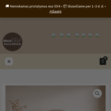
Pereiti
🚚 Nemokamas pristatymas nuo 50 € • 📦 Išsiunčiame per 1–3 d. d. •
prie
Atšaukti
turinio
produkto
kiekis:
Betoninis
indelis
„Orangerie“