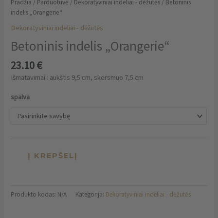
Pradžia
/
Parduotuvė
/
Dekoratyviniai indeliai - dėžutės
/ Betoninis
indelis „Orangerie“
Dekoratyviniai indeliai - dėžutės
Betoninis indelis „Orangerie“
23.10
€
Išmatavimai : aukštis 9,5 cm, skersmuo 7,5 cm
spalva
Į KREPŠELĮ
Produkto kodas:
N/A
Kategorija:
Dekoratyviniai indeliai - dėžutės