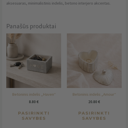
aksesuaras, minimalistinis indelis, betono interjero akcentas.
Panašūs produktai
This
Thi
product
pro
has
has
multiple
mul
variants.
vari
The
The
options
opt
may
ma
be
be
chosen
cho
Betoninis indelis „Haven“
Betoninis indelis „Amour“
on
on
the
the
8.80
€
20.80
€
product
pro
PASIRINKTI
PASIRINKTI
page
pag
SAVYBES
SAVYBES