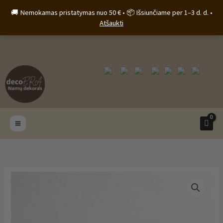
Pereiti
🚚 Nemokamas pristatymas nuo 50 € • 📦 Išsiunčiame per 1–3 d. d. •
prie
Atšaukti
turinio
produkto
kiekis:
Betoninis
indelis
„Nerėja“