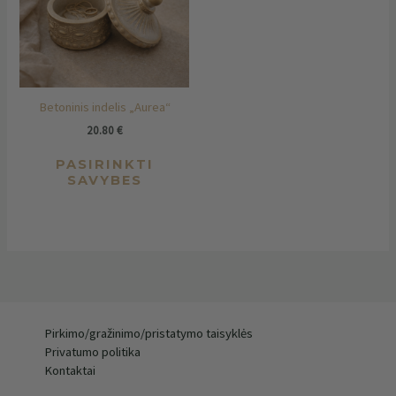
variants.
The
options
may
be
chosen
Betoninis indelis „Aurea“
on
the
20.80
€
product
PASIRINKTI
page
SAVYBES
Pirkimo/gražinimo/pristatymo taisyklės
Privatumo politika
Kontaktai