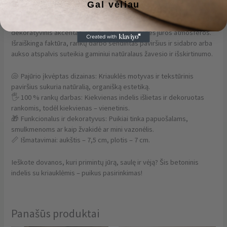
Gal vėliau
Šis betoninis rankų darbo indelis su kriauklės reljefu – tai išskirtinis
dekoratyvinis akcentas, kuris į Jūsų namus įneš jūros atmosferos.
Išraiškinga faktūra, rankų darbo sendintas paviršius ir sidabro arba
aukso atspalvis suteikia gaminiui natūralaus žavesio ir išskirtinumo.
🐚 Pajūrio įkvėptas dizainas: Kriauklės motyvas ir tekstūrinis
paviršius sukuria natūralią, organišką estetiką.
🖐️ 100 % rankų darbas: Kiekvienas indelis išlietas ir dekoruotas
rankomis, todėl kiekvienas – vienetinis.
🎁 Funkcionalus ir dekoratyvus: Puikiai tinka papuošalams,
smulkmenoms ar kaip žvakidė ar mini vazonėlis.
📏 Išmatavimai: aukštis – 7,5 cm, plotis – 7 cm.
Ieškote dovanos, kuri primintų jūrą, saulę ir vėją? Šis betoninis
indelis su kriauklėmis – puikus pasirinkimas!
Panašūs produktai