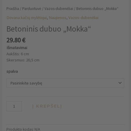
Pradžia
/
Parduotuvė
/
Vazos-dubenėliai
/ Betoninis dubuo „Mokka“
Dovana kačių mylėtojui
,
Naujienos
,
Vazos-dubenėliai
Betoninis dubuo „Mokka“
29.80
€
Išmatavimai
Aukštis: 6 cm
Skersmuo: 20,5 cm
spalva
Į KREPŠELĮ
Produkto kodas:
N/A