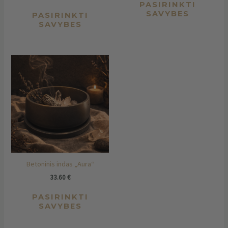
PASIRINKTI
page
pag
SAVYBES
PASIRINKTI
SAVYBES
This
product
has
multiple
variants.
The
options
may
be
chosen
Betoninis indas „Aura“
on
the
33.60
€
product
PASIRINKTI
page
SAVYBES