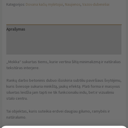
Kategorijos:
Dovana kačių mylėtojui
,
Naujienos
,
Vazos-dubenėliai
Aprašymas
Papildoma informacija
Atsiliepimai (0)
„Mokka“ sukurtas tiems, kurie vertina šiltą minimalizmą ir natūralias
tekstūras interjere.
Rankų darbo betoninis dubuo išsiskiria subtiliu paviršiaus švytėjimu,
kuris šviesoje sukuria minkštą, jaukų efektą. Plati forma ir masyvus
siluetas leidžia jam tapti ne tik funkcionaliu indu, bet ir vizualiniu
stalo centru.
Tai objektas, kuris suteikia erdvei daugiau gilumo, ramybės ir
natūralumo.