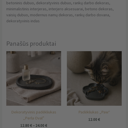
betoninis dubuo, dekoratyvinis dubuo, rankų darbo dekoras,
minimalistinis interjeras, interjero aksesuarai, betono dekoras,
vaisių dubuo, modernus namų dekoras, rankų darbo dovana,
dekoratyvinis indas
Panašūs produktai
Price
This
Thi
range:
product
pro
12.80 €
has
has
through
multiple
mul
24.00 €
variants.
vari
The
The
options
opt
may
ma
be
be
chosen
cho
Dekoratyvinis padėkliukas
Padėkliukas „Paw“
on
on
„Perla Oval”
the
the
12.00
€
product
pro
12.80
€
–
24.00
€