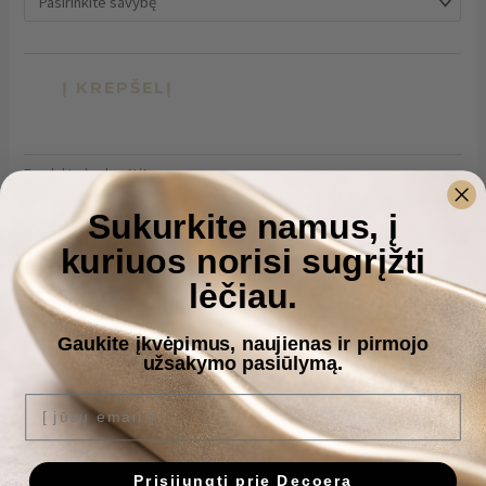
Į KREPŠELĮ
Produkto kodas:
N/A
Kategorijos:
Dovana kačių mylėtojui
,
Interjero detalės gyvūnų
Sukurkite namus, į
mylėtojams
kuriuos norisi sugrįžti
lėčiau.
Aprašymas
Gaukite įkvėpimus, naujienas ir pirmojo
Papildoma informacija
užsakymo pasiūlymą.
Atsiliepimai (0)
[ jūsų email ]
Papuoškite savo erdvę išskirtine rankų darbo betonine žvakide
„Katinas“. Šis unikalus kūrinys, kurio matmenys yra 2,5 cm aukščio ir
Prisijungti prie Decoera
14 cm pločio, sujungia žaismingumą ir eleganciją. Katino formos