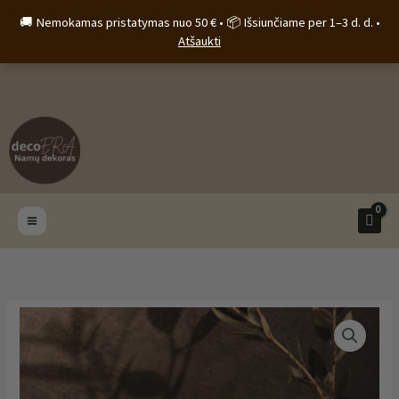
Pereiti
🚚 Nemokamas pristatymas nuo 50 € • 📦 Išsiunčiame per 1–3 d. d. •
prie
Atšaukti
turinio
produkto
kiekis:
Žvakidė
„Cat“