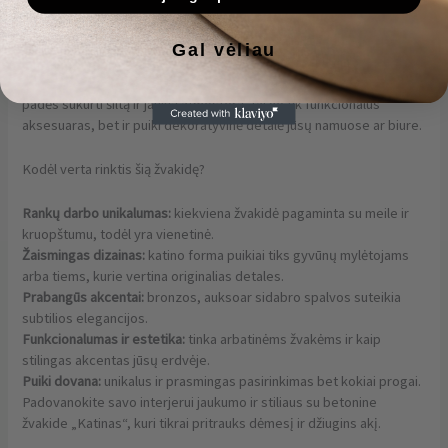
dizainas su subtiliais bronzos, aukso ar sidabro akcentais suteikia
žvakidei prabangos ir jaukumo, kuris praturtins bet kokį interjerą.
Gal vėliau
Ši žvakidė idealiai tinka dviejų arbatinių žvakių laikymui, kurios
padės sukurti šiltą ir jaukią atmosferą. Tai ne tik funkcionalus
aksesuaras, bet ir puiki dekoratyvinė detalė jūsų namuose ar biure.
Kodėl verta rinktis šią žvakidę?
Rankų darbo unikalumas:
kiekviena žvakidė pagaminta su meile ir
kruopštumu, todėl yra vienetinė.
Žaismingas dizainas:
katino forma puikiai tiks gyvūnų mylėtojams
arba tiems, kurie vertina originalias detales.
Prabangūs akcentai:
bronzos, auksoar sidabro spalvos suteikia
subtilios elegancijos.
Funkcionalumas ir estetika:
tinka arbatinėms žvakėms ir kaip
stilingas akcentas jūsų erdvėje.
Puiki dovana:
unikalus ir prasmingas pasirinkimas bet kokiai progai.
Padovanokite savo interjerui jaukumo ir stiliaus su betonine
žvakide „Katinas“, kuri tikrai pritrauks dėmesį ir džiugins akį.