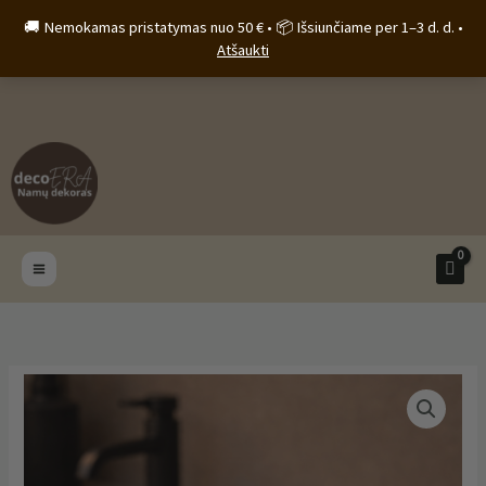
Pereiti
🚚 Nemokamas pristatymas nuo 50 € • 📦 Išsiunčiame per 1–3 d. d. •
prie
Atšaukti
turinio
Price
produkto
range:
kiekis:
6.90 €
Betoninė
through
muilinė
8.80 €
„Linea