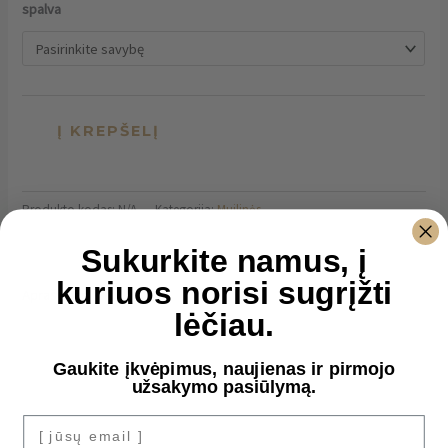
spalva
Į KREPŠELĮ
Produkto kodas:
N/A
Kategorija:
Muilinės
Sukurkite namus, į
kuriuos norisi sugrįžti
Aprašymas
lėčiau.
Papildoma informacija
Atsiliepimai (0)
Gaukite įkvėpimus, naujienas ir pirmojo
užsakymo pasiūlymą.
Išskirtinio dizaino
betoninė muilinė su linijiniu reljefu
– tai tvirtas,
[ jūsų email ]
minimalistinis ir ilgaamžis sprendimas stilingam vonios interjerui.