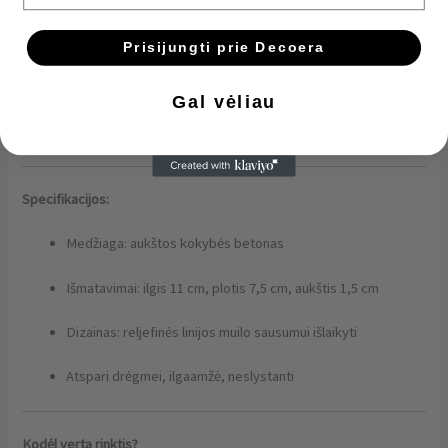
Sukurta rankomis iš natūralaus betono, ši muilinė ne tik daili, bet ir
funkcionali – reljefinis paviršius leidžia muilui greičiau džiūti, o
muilinė ilgiau išlieka švari.
Prisijungti prie Decoera
Kiekviena muilinė yra
unikali – liejama rankomis
, todėl turi natūraliai
Gal vėliau
besiskiriančią tekstūrą ir atspalvį. Tai puikus pasirinkimas tiems,
kurie ieško autentiškumo, tvarumo ir subtilaus modernaus stiliaus.
Specifikacijos:
Medžiaga: aukštos kokybės betonas
Išmatavimai: ilgis 11 cm, plotis 7,5 cm, aukštis 1,5 cm
Dizainas: reljefinės linijos muilo sausumui išlaikyti
Atspari drėgmei, ilgaamžė, neslystanti
Kodėl verta rinktis?