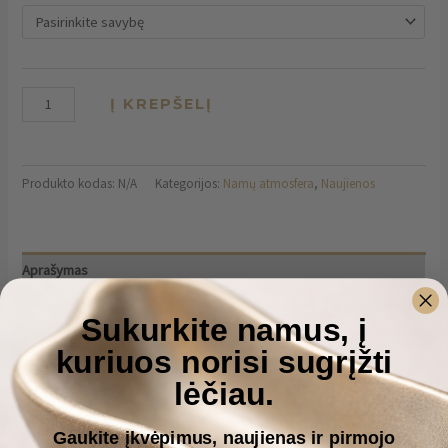
Į KREPŠELĮ
Produkto kodas:
N/A
Kategorijos:
Namų atmosfera
,
Naujienos
Aprašymas
Papildoma informacija
Sukurkite namus, į
Atsiliepimai (0)
kuriuos norisi sugrįžti
„Riba“ – minimalistinė rankų darbo betoninė detalė, sukurta lėtiems
lėčiau.
ritualams ir ramesnei namų atmosferai. Dėl funkcionalaus dizaino ją
galima naudoti tiek smilkalams, tiek arbatinei žvakei.
Gaukite įkvėpimus, naujienas ir pirmojo