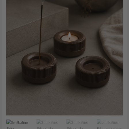
žvakidė
„Riba“