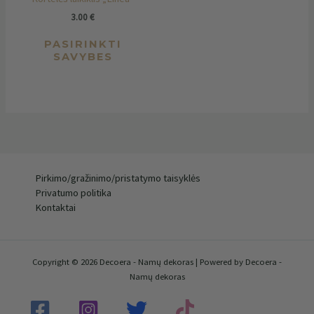
on
the
3.00
€
product
PASIRINKTI
page
SAVYBES
Pirkimo/gražinimo/pristatymo taisyklės
Privatumo politika
Kontaktai
Copyright © 2026 Decoera - Namų dekoras | Powered by Decoera -
Namų dekoras