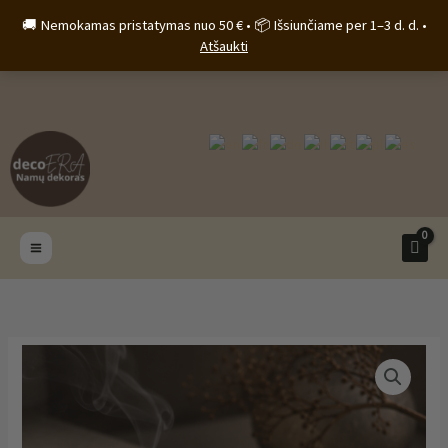
Pereiti
🚚 Nemokamas pristatymas nuo 50 € • 📦 Išsiunčiame per 1–3 d. d. •
prie
Atšaukti
turinio
produkto
kiekis:
Betoninė
smilkalinė
–