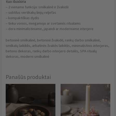
Kuo išsiskiria
– 2 viename funkcija: smilkalinė ir žvakidė
– subtilus vertikalių linijų reljefas
– kompaktiškas dydis
– tinka vonios, miegamojo ar svetainės ritualams
– dera minimalistiniame, japandi ar moderniame interjere
betoninė smilkalinė, betoninė žvakidė, rankų darbo smilkalinė,
smilkalų laikiklis, arbatinės žvakės laikiklis, minimalistinis interjeras,
betono dekoras, rankų darbo interjero detalės, SPA ritualų
dekoras, moderni smilkalinė
Panašūs produktai
This
Thi
product
pro
has
has
multiple
mul
variants.
vari
The
The