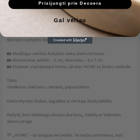
Prisijungti prie Decoera
Ieškai subtilaus ir prasmingo interjero akcento? Šis rankų darbo
Gal vėliau
betoninis indelis „HOME“ – tai modernus, bet šiltas sprendimas
tavo namams. Natūrali, šviesi betoninė spalva, minimalistinė forma
ir įspaustas užrašas „HOME“ su širdelės simboliu primena, kad
tikrosios vertybės slypi paprastume.
🏡 Medžiaga: aukštos kokybės rankų darbo betonas
🏡 Išmatavimai: aukštis – 5 cm, skersmuo – 8 x 7 cm
🏡 Dizainas: stačiakampė forma, užrašas HOME su širdies simboliu
Tinka:
Smulkiems daiktams, raktams, papuošalams
Dekoratyvinei žvakei, augalėliui ar net kaip žiedų laikiklis
Mažytė, bet reikšminga dovana įkurtuvių, Kalėdų ar Valentino
dienos proga
💛 „HOME“ – tai daugiau nei indelis. Tai mažas priminimas, kad