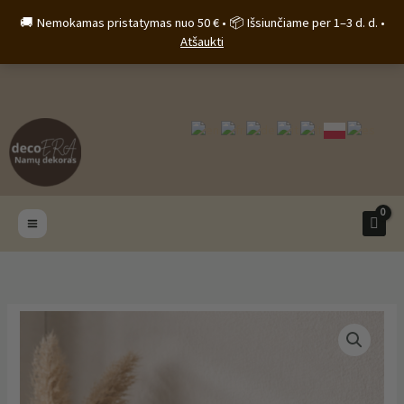
Pereiti
🚚 Nemokamas pristatymas nuo 50 € • 📦 Išsiunčiame per 1–3 d. d. •
prie
Atšaukti
turinio
produkto
kiekis:
Betoninis
indelis
„Haven“