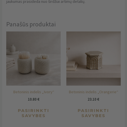
jaukumas prasideda nuo širdžiai artimų detalių.
Panašūs produktai
This
Thi
product
pro
has
has
multiple
mul
variants.
vari
The
The
options
opt
may
ma
be
be
chosen
cho
Betoninis indelis „Ivory“
Betoninis indelis „Orangerie“
on
on
the
the
10.80
€
23.10
€
product
pro
PASIRINKTI
PASIRINKTI
page
pag
SAVYBES
SAVYBES