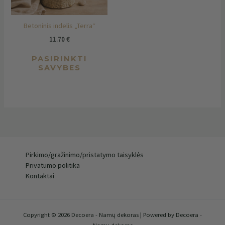
be
chosen
Betoninis indelis „Terra“
on
the
11.70
€
product
PASIRINKTI
page
SAVYBES
Pirkimo/gražinimo/pristatymo taisyklės
Privatumo politika
Kontaktai
Copyright © 2026 Decoera - Namų dekoras | Powered by Decoera -
Namų dekoras