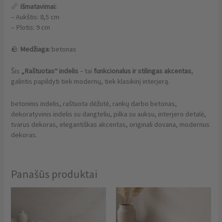
📏
Išmatavimai:
– Aukštis: 8,5 cm
– Plotis: 9 cm
🪨
Medžiaga:
betonas
Šis
„Raštuotas“ indelis
– tai
funkcionalus ir stilingas akcentas
,
galintis papildyti tiek modernų, tiek klasikinį interjerą.
betoninis indelis, raštuota dėžutė, rankų darbo betonas,
dekoratyvinis indelis su dangteliu, pilka su auksu, interjero detalė,
tvarus dekoras, elegantiškas akcentas, originali dovana, modernus
dekoras.
Panašūs produktai
This
Thi
product
pro
has
has