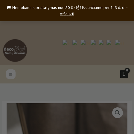
Pereiti
🚚 Nemokamas pristatymas nuo 50 € • 📦 Išsiunčiame per 1–3 d. d. •
prie
Atšaukti
turinio
produkto
kiekis:
Betoninis
indelis
„Éclat“