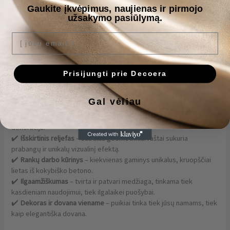
Gaukite įkvėpimus, naujienas ir pirmojo
Papildoma informacija
užsakymo pasiūlymą.
Atsiliepimai (0)
[ jūsų email ]
Šis
išskirtinio dizaino betoninis indelis
su dangteliu – tai tobula
klasikos ir modernaus stiliaus dermė. Įmantrūs raštai suteikia
gaminiui rafinuotumo, o auksinis, bronzinis arba sidabrinis
Prisijungti prie Decoera
švytėjimas išryškina jo formą bei suteikia prabangos pojūtį.
Gal vėliau
✔️
Universalus panaudojimas
– puikiai tinka papuošalams,
smulkiems daiktams, kosmetikai, žvakėms ar kaip stilinga
dekoracija.
✔️
Išskirtinis reljefas
– subtilūs geometriniai raštai sukuria
prabangų ir unikalų vizualinį efektą.
✔️
Rankų darbo kūrinys
– kiekvienas gaminys unikalus, kruopščiai
lietas iš kokybiško betono.
✔️
Ilgaamžiškumas
– tvirta ir patvari medžiaga, tinkama tiek
kasdieniam naudojimui, tiek ilgalaikei puošybai.
✔️
Dekoras ir dovana viename
– puikiai tinka tiek jūsų namams, tiek
kaip elegantiška dovana.