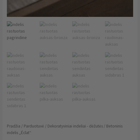
Pradžia
/
Parduotuvė
/
Dekoratyviniai indeliai - dėžutės
/ Betoninis
indelis „Éclat“